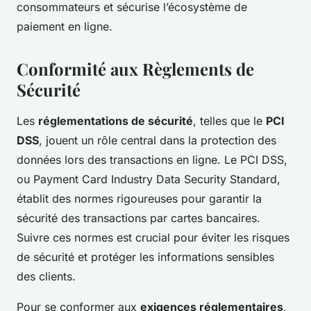
consommateurs et sécurise l’écosystème de
paiement en ligne.
Conformité aux Règlements de
Sécurité
Les
réglementations de sécurité
, telles que le
PCI
DSS
, jouent un rôle central dans la protection des
données lors des transactions en ligne. Le PCI DSS,
ou Payment Card Industry Data Security Standard,
établit des normes rigoureuses pour garantir la
sécurité des transactions par cartes bancaires.
Suivre ces normes est crucial pour éviter les risques
de sécurité et protéger les informations sensibles
des clients.
Pour se conformer aux
exigences réglementaires
,