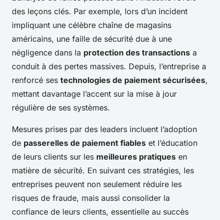
des leçons clés. Par exemple, lors d’un incident
impliquant une célèbre chaîne de magasins
américains, une faille de sécurité due à une
négligence dans la
protection des transactions
a
conduit à des pertes massives. Depuis, l’entreprise a
renforcé ses
technologies de paiement sécurisées
,
mettant davantage l’accent sur la mise à jour
régulière de ses systèmes.
Mesures prises par des leaders incluent l’adoption
de
passerelles de paiement fiables
et l’éducation
de leurs clients sur les
meilleures pratiques
en
matière de sécurité. En suivant ces stratégies, les
entreprises peuvent non seulement réduire les
risques de fraude, mais aussi consolider la
confiance de leurs clients, essentielle au succès