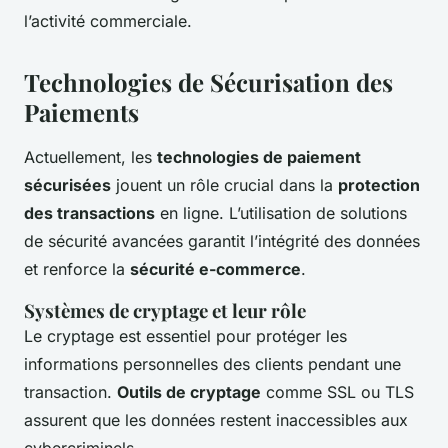
l’activité commerciale.
Technologies de Sécurisation des
Paiements
Actuellement, les
technologies de paiement
sécurisées
jouent un rôle crucial dans la
protection
des transactions
en ligne. L’utilisation de solutions
de sécurité avancées garantit l’intégrité des données
et renforce la
sécurité e-commerce
.
Systèmes de cryptage et leur rôle
Le cryptage est essentiel pour protéger les
informations personnelles des clients pendant une
transaction.
Outils de cryptage
comme SSL ou TLS
assurent que les données restent inaccessibles aux