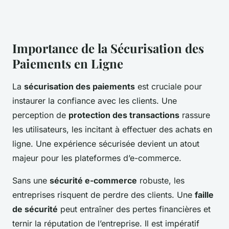
Importance de la Sécurisation des
Paiements en Ligne
La
sécurisation des paiements
est cruciale pour
instaurer la confiance avec les clients. Une
perception de
protection des transactions
rassure
les utilisateurs, les incitant à effectuer des achats en
ligne. Une expérience sécurisée devient un atout
majeur pour les plateformes d’e-commerce.
Sans une
sécurité e-commerce
robuste, les
entreprises risquent de perdre des clients. Une
faille
de sécurité
peut entraîner des pertes financières et
ternir la réputation de l’entreprise. Il est impératif