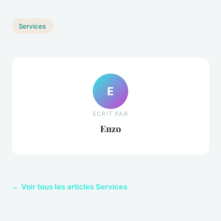
Services
E
ECRIT PAR
Enzo
← Voir tous les articles Services