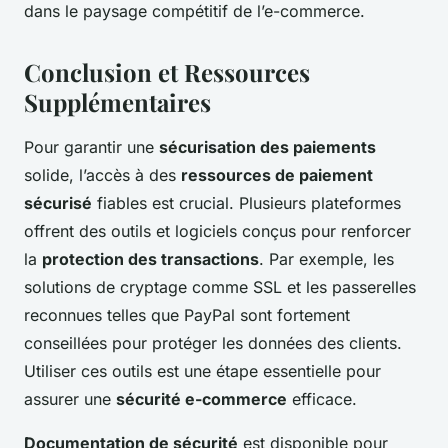
dans le paysage compétitif de l’e-commerce.
Conclusion et Ressources
Supplémentaires
Pour garantir une
sécurisation des paiements
solide, l’accès à des
ressources de paiement
sécurisé
fiables est crucial. Plusieurs plateformes
offrent des outils et logiciels conçus pour renforcer
la
protection des transactions
. Par exemple, les
solutions de cryptage comme SSL et les passerelles
reconnues telles que PayPal sont fortement
conseillées pour protéger les données des clients.
Utiliser ces outils est une étape essentielle pour
assurer une
sécurité e-commerce
efficace.
Documentation de sécurité
est disponible pour