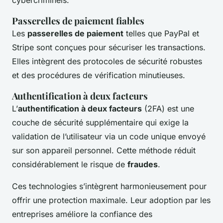
cybercriminels.
Passerelles de paiement fiables
Les
passerelles de paiement
telles que PayPal et
Stripe sont conçues pour sécuriser les transactions.
Elles intègrent des protocoles de sécurité robustes
et des procédures de vérification minutieuses.
Authentification à deux facteurs
L’
authentification à deux facteurs
(2FA) est une
couche de sécurité supplémentaire qui exige la
validation de l’utilisateur via un code unique envoyé
sur son appareil personnel. Cette méthode réduit
considérablement le risque de
fraudes
.
Ces technologies s’intègrent harmonieusement pour
offrir une protection maximale. Leur adoption par les
entreprises améliore la confiance des