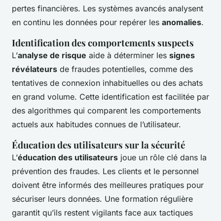
pertes financières. Les systèmes avancés analysent
en continu les données pour repérer les
anomalies
.
Identification des comportements suspects
L’
analyse de risque
aide à déterminer les
signes
révélateurs
de fraudes potentielles, comme des
tentatives de connexion inhabituelles ou des achats
en grand volume. Cette identification est facilitée par
des algorithmes qui comparent les comportements
actuels aux habitudes connues de l’utilisateur.
Éducation des utilisateurs sur la sécurité
L’
éducation des utilisateurs
joue un rôle clé dans la
prévention des fraudes. Les clients et le personnel
doivent être informés des meilleures pratiques pour
sécuriser leurs données. Une formation régulière
garantit qu’ils restent vigilants face aux tactiques