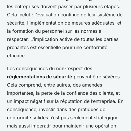
les entreprises doivent passer par plusieurs étapes.
Cela inclut : l’évaluation continue de leur système de
sécurité, l’implémentation de mesures adéquates, et
la formation du personnel sur les normes à
respecter. L’implication active de toutes les parties
prenantes est essentielle pour une conformité
efficace.
Les conséquences du non-respect des
réglementations de sécurité
peuvent être sévères.
Cela comprend, entre autres, des amendes
importantes, la perte de la confiance des clients, et
un impact négatif sur la réputation de l’entreprise. En
conséquence, investir dans des pratiques de
conformité solides n’est pas seulement stratégique,
mais aussi impératif pour maintenir une opération