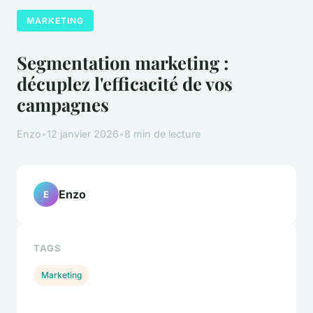
MARKETING
Segmentation marketing :
décuplez l'efficacité de vos
campagnes
Enzo
•
12 janvier 2026
•
8 min de lecture
Enzo
E
TAGS
Marketing