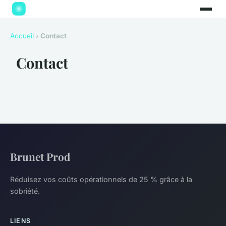
Accueil
›
Contact
Contact
Brunet Prod
Réduisez vos coûts opérationnels de 25 % grâce à la
sobriété.
LIENS