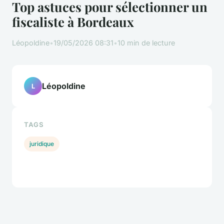
Top astuces pour sélectionner un
fiscaliste à Bordeaux
Léopoldine
•
19/05/2026 08:31
•
10 min de lecture
Léopoldine
L
TAGS
juridique