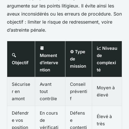
argumente sur les points litigieux. Il évite ainsi les
aveux inconsidérés ou les erreurs de procédure. Son
objectif : limiter le risque de redressement, voire
d’astreinte pénale.
📆
📈 Niveau
⚙️ Type
🔍
Moment
de
de
Objectif
d’interve
complexi
mission
ntion
té
Sécurise
Avant
Conseil
Moyen à
r en
tout
préventi
élevé
amont
contrôle
f
Défendr
En cours
Défens
Élevé à
e vos
de
e
très
position
vérificati
contenti