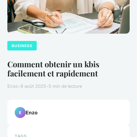
BUSINESS
Comment obtenir un kbis
facilement et rapidement
Enzo
•
8 août 2025
•
5 min de lecture
Enzo
E
TAGS