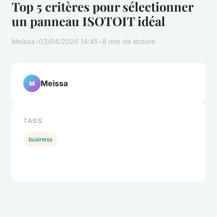
Top 5 critères pour sélectionner
un panneau ISOTOIT idéal
Meissa
•
03/04/2026 14:45
•
8 min de lecture
Meissa
M
TAGS
business