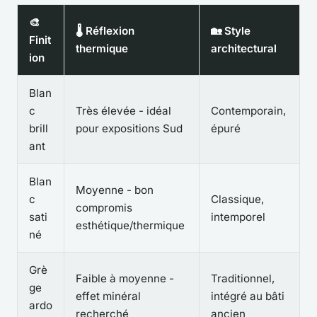
🎨
🌡 Réflexion
🏡 Style
Finit
thermique
architectural
ion
Blan
c
Très élevée - idéal
Contemporain,
brill
pour expositions Sud
épuré
ant
Blan
Moyenne - bon
c
Classique,
compromis
sati
intemporel
esthétique/thermique
né
Grè
Faible à moyenne -
Traditionnel,
ge
effet minéral
intégré au bâti
ardo
recherché
ancien